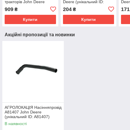
тракторів John Deere
Deere (унікальний ID:
Deer
6020, 6120, 6220, 6230,
AL170672)
AL2
909
204
171
₴
₴
6330, 6420, 6330
(унікальний
Купити
Купити
Акційні пропозиції та новинки
АГРОЛОКАЦІЯ Насінняпровід
A81407 John Deere
(унікальний ID: A81407)
В наявності