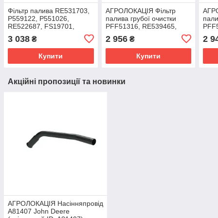
Фільтр палива RE531703,
АГРОЛОКАЦІЯ Фільтр
АГР
P559122, P551026,
палива грубої очистки
пали
RE522687, FS19701,
PFF51316, RE539465,
PFF5
33778 до John Deere
RE532952 до John Deere
DZ11
3 038
2 956
2 9
₴
₴
(унікальний ID: RE531703)
(унікальний ID: PFF51316)
RE53
Купити
Купити
Акційні пропозиції та новинки
АГРОЛОКАЦІЯ Насінняпровід
A81407 John Deere