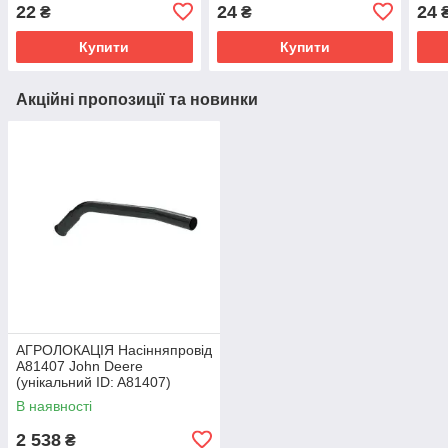
R120160)
(уні
22
24
24
₴
₴
Купити
Купити
Акційні пропозиції та новинки
АГРОЛОКАЦІЯ Насінняпровід
A81407 John Deere
(унікальний ID: A81407)
В наявності
2 538
₴