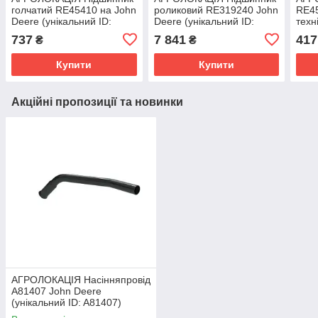
голчатий RE45410 на John
роликовий RE319240 John
RE45
Deere (унікальний ID:
Deere (унікальний ID:
техн
RE45410)
RE319240)
(уні
737
7 841
417
₴
₴
Купити
Купити
Акційні пропозиції та новинки
АГРОЛОКАЦІЯ Насінняпровід
A81407 John Deere
(унікальний ID: A81407)