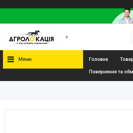
+
Меню
Головна
Товар
Повернення та обм
Каталог
Lemken
Інше
АКЦІЙНІ ТОВАРИ
New Holland
VADERSTAD
Case
Claas