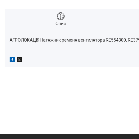
Транспортери
Сидіння
Генератори стартери
Опис
Проблискові маячки
Підшипники
АГРОЛОКАЦІЯ Натяжник ременя вентилятора RE554300, RE37981,
Турбіни
Радіатори
Дзеркала
Оптика
Запчастини для мостів
Паливні насоси
Фітинги
Запчастини для навіски
Фільтри
Датчики та соленоїди
Ремені
Муфти швидкороз'ємні