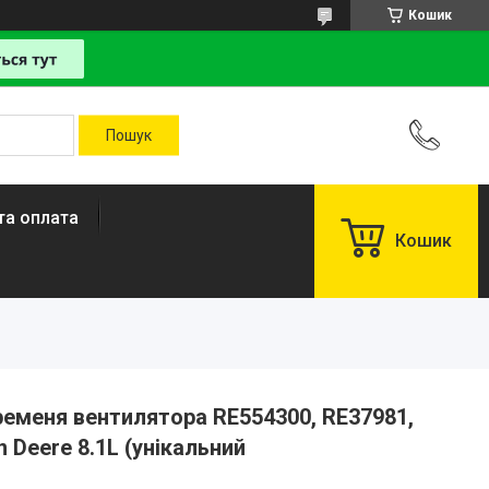
Кошик
та оплата
Кошик
меня вентилятора RE554300, RE37981,
n Deere 8.1L (унікальний