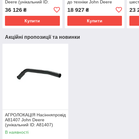
Deere (унікальний ID:
до техніки John Deere
шес
RE228607)
(унікальний ID: RE245565)
John
36 126
18 927
23 
₴
₴
RE5
Купити
Купити
Акційні пропозиції та новинки
АГРОЛОКАЦІЯ Насінняпровід
A81407 John Deere
(унікальний ID: A81407)
В наявності