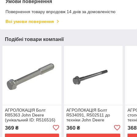
Умови повернення
Повернення товару впродовж 14 днів за домовленістю
Всі умови повернення
Подібні товари компанії
АГРОЛОКАЦІЯ Болт
АГРОЛОКАЦІЯ Болт
АГР
R85363 John Deere
R534091, R502511 до
стоп
(унікальний ID: R516516)
техніки John Deere
техн
(унікальний ID: R534091)
(уні
369
360
368
₴
₴