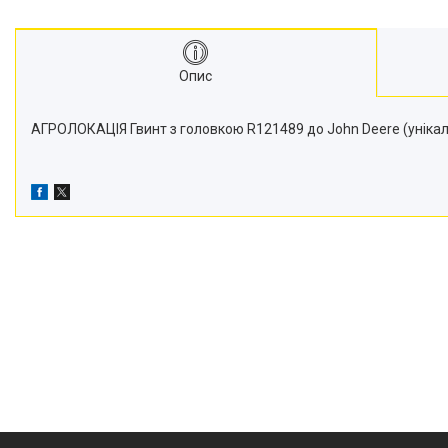
Транспортери
Сидіння
Генератори стартери
Опис
Проблискові маячки
Підшипники
АГРОЛОКАЦІЯ Гвинт з головкою R121489 до John Deere (унікал
Турбіни
Радіатори
Дзеркала
Оптика
Запчастини для мостів
Паливні насоси
Фітинги
Запчастини для навіски
Фільтри
Датчики та соленоїди
Ремені
Муфти швидкороз'ємні