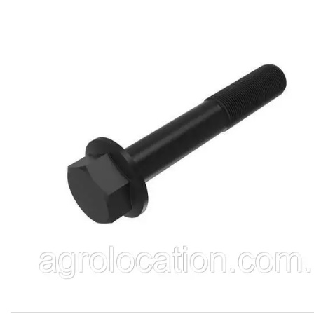
CNH
Gaspardo
Geringoff
Great Plains
John Deere
Kinze
Kuhn
Kverneland
FPV
АКЦІЯ -40%
Ланцюги
Пальці для жаток
Запчастини для кондиціонерів
Запчастини для жаток
Ножі
Сайлентблоки