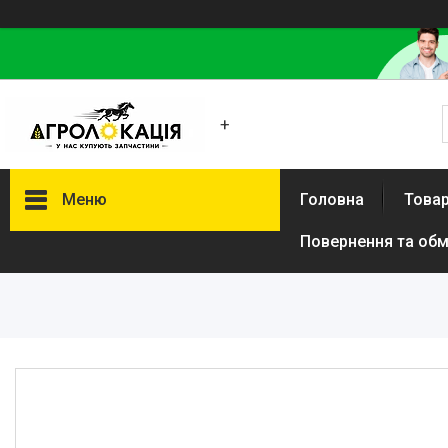
+
Меню
Головна
Товар
Повернення та обм
Каталог
Lemken
Інше
АКЦІЙНІ ТОВАРИ
New Holland
VADERSTAD
Case
Claas