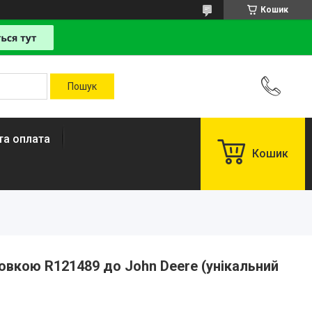
Кошик
та оплата
Кошик
вкою R121489 до John Deere (унікальний