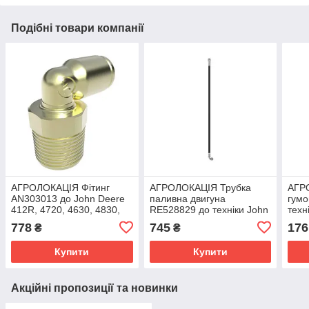
Подібні товари компанії
АГРОЛОКАЦІЯ Фітинг
АГРОЛОКАЦІЯ Трубка
АГР
AN303013 до John Deere
паливна двигуна
гумо
412R, 4720, 4630, 4830,
RE528829 до техніки John
техн
5430I, M4030, R4030
Deere (унікальний ID:
(уні
778
745
176
₴
₴
(унікальний ID:
RE528829)
Купити
Купити
Акційні пропозиції та новинки