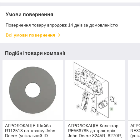
Умови повернення
Повернення товару впродовж 14 днів за домовленістю
Всі умови повернення
Подібні товари компанії
АГРОЛОКАЦІЯ Шайба
АГРОЛОКАЦІЯ Колектор
АГР
R112513 на техніку John
RE566785 до тракторів
RE30
Deere (унікальний ID:
John Deere 8245R, 8270R,
(уні