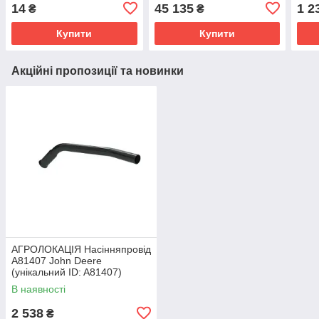
R112513)
8295R, 8320R (унікальний
14
45 135
1 2
₴
₴
ID: RE566785)
Купити
Купити
Акційні пропозиції та новинки
АГРОЛОКАЦІЯ Насінняпровід
A81407 John Deere
(унікальний ID: A81407)
В наявності
2 538
₴