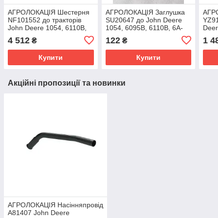
АГРОЛОКАЦІЯ Шестерня
АГРОЛОКАЦІЯ Заглушка
АГР
NF101552 до тракторів
SU20647 до John Deere
YZ91
John Deere 1054, 6110B,
1054, 6095B, 6110B, 6A-
Deer
6A-1104, 6A-1354, 6B-
1354, 6A-1104, 6E-1204,
6100
4 512
122
1 4
₴
₴
1204, 6E-1404
6E-1404 (унікальний
1404
Купити
Купити
Акційні пропозиції та новинки
АГРОЛОКАЦІЯ Насінняпровід
A81407 John Deere