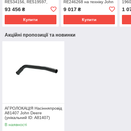
RE534156, RE519597,
RE246268 на техніку John
1960
SE501922 до John Deere
Deere JD8430, 8310R,
1840
93 456
9 017
1 0
₴
₴
REMAN (унікальний ID:
8335R (унікальний ID:
(уні
Купити
Купити
Акційні пропозиції та новинки
АГРОЛОКАЦІЯ Насінняпровід
A81407 John Deere
(унікальний ID: A81407)
В наявності