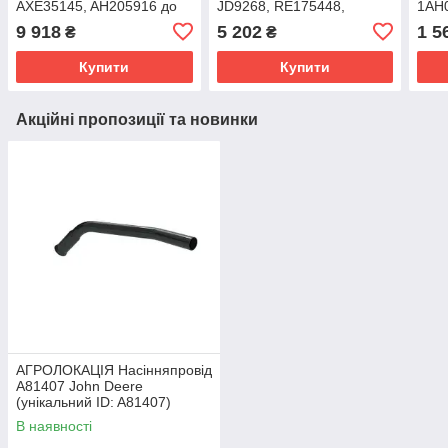
AXE35145, AH205916 до
JD9268, RE175448,
1AH
техніки John Deere
AH221427, AXE16386,
техн
9 918
5 202
1 5
₴
₴
(унікальний ID: H178599)
RE346079 до John Deere
(уні
Купити
Купити
Акційні пропозиції та новинки
АГРОЛОКАЦІЯ Насінняпровід
A81407 John Deere
(унікальний ID: A81407)
В наявності