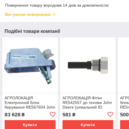
Повернення товару впродовж 14 днів за домовленістю
Всі умови повернення
Подібні товари компанії
АГРОЛОКАЦІЯ
АГРОЛОКАЦІЯ Фітінг
АГР
Електронний Блок
RE542557 до техніки John
блок
Керування RE567604 John
Deere (унікальний ID:
RE5
Deere (унікальний ID:
RE542557)
Joh
83 628
581
500
₴
₴
RE567604)
(уні
Купити
Купити