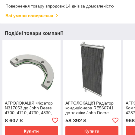
Повернення товару впродовж 14 днів за домовленістю
Всі умови повернення
Подібні товари компанії
АГРОЛОКАЦІЯ Фіксатор
АГРОЛОКАЦІЯ Радіатор
АГР
N317053 до John Deere
кондиціонера RE560741
Комп
4700, 4710, 4730, 4830,
до техніки John Deere
428
M4040 (унікальний ID:
(унікальний ID: RE560741)
Ferg
8 607
58 392
968
₴
₴
N317053)
428
Купити
Купити