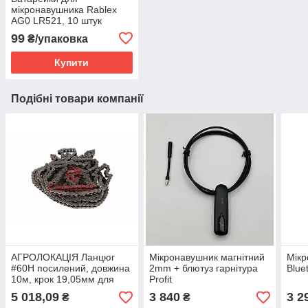
мікронавушника Rablex
AG0 LR521, 10 штук
99
₴/упаковка
Купити
Подібні товари компанії
АГРОЛОКАЦІЯ Ланцюг
Мікронавушник магнітний
Мікр
#60H посилений, довжина
2mm + блютуз гарнітура
Blue
10м, крок 19,05мм для
Profit
комбайнів та сівалок
5 018,09
3 840
3 2
₴
₴
(Cametet)