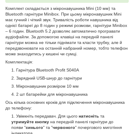
Комплект складається з мікронавушника Mini (10 мм) та
Bluetooth гарнітури Minibox. При цьому мікронавушник Mini
має гучний і чіткий звук. Тривалість роботи навушника від
однієї батареї до 8 годин у режимі розмови, гарнітури Minibox
– 6 годин. Bluetooth 5.2 дозволяє автоматично програвати
аудіофайли. За допомогою клавіші на передній панелі
гарнітури можна не тільки піднімати та класти трубку, але й
передзвонювати на останній набраний номер, тобто телефон
може знаходитись у кишені чи сумці.
Комплектація:
Гарнітура Bluetooth Profit S040A
Зарядний USB-шнур до гарнітури
Мікронавушник розміром 10 мм
2 шт батарейки для мікронавушника
Ось кілька основних кроків для підключення мікронавушника
до телефону:
Увімкніть передавач. Для цього
натисніть
та
утримуйте кнопку
на передній панелі гарнітури до
появи "
синього
" та "
червоного
" почергового миготіння
індикатора.