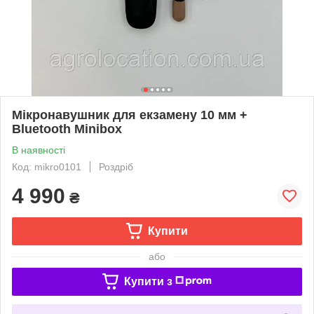
Мікронавушник для екзамену 10 мм +
Bluetooth Minibox
В наявності
Код: mikro0101
Роздріб
4 990
₴
Купити
або
Купити з