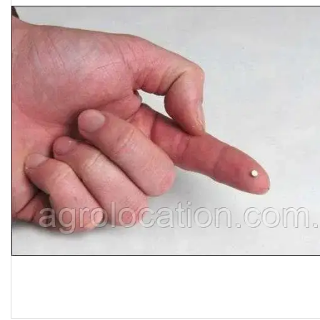
CNH
Gaspardo
Geringoff
Great Plains
John Deere
Kinze
Kuhn
Kverneland
FPV
АКЦІЯ -40%
Ланцюги
Пальці для жаток
Запчастини для кондиціонерів
Запчастини для жаток
Ножі
Сайлентблоки