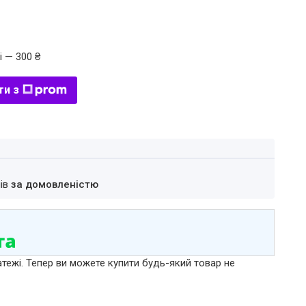
і — 300 ₴
ти з
нів
за домовленістю
атежі. Тепер ви можете купити будь-який товар не