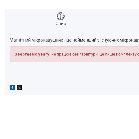
Транспортери
Сидіння
Генератори стартери
Опис
Проблискові маячки
Підшипники
Магнітний мікронавушник - це найменший з існуючих мікронав
Турбіни
Радіатори
Звертаємо увагу:
не працює без гарнітури, це лише комплекту
Дзеркала
Оптика
Запчастини для мостів
Паливні насоси
Фітинги
Запчастини для навіски
Фільтри
Датчики та соленоїди
Ремені
Муфти швидкороз'ємні