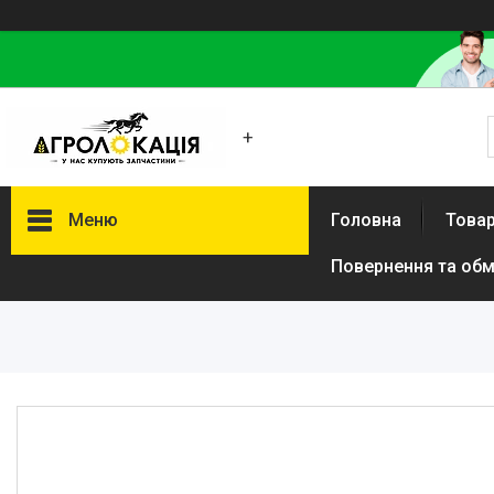
+
Меню
Головна
Товар
Повернення та обм
Каталог
Lemken
Інше
АКЦІЙНІ ТОВАРИ
New Holland
VADERSTAD
Case
Claas