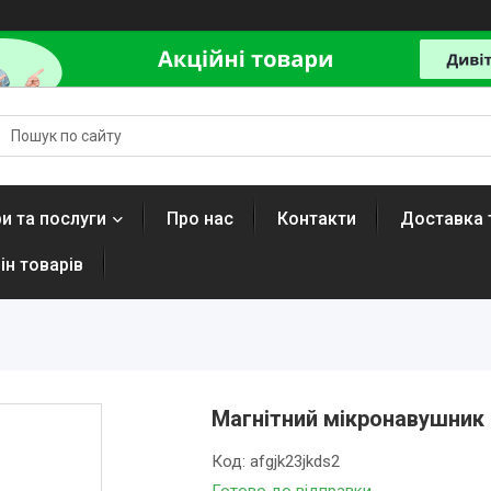
и та послуги
Про нас
Контакти
Доставка 
ін товарів
Магнітний мікронавушник 
Код:
afgjk23jkds2