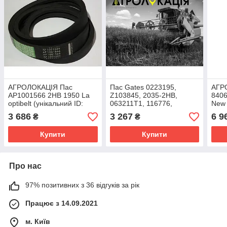
АГРОЛОКАЦІЯ Пас
Пас Gates 0223195,
АГР
AP1001566 2HB 1950 La
Z103845, 2035-2HB,
8406
optibelt (унікальний ID:
063211T1, 116776,
New 
AP1001566)
E77425A, 1001571
ID: 
3 686
3 267
6 9
₴
₴
Купити
Купити
Про нас
97% позитивних з 36 відгуків за рік
Працює з 14.09.2021
м. Київ