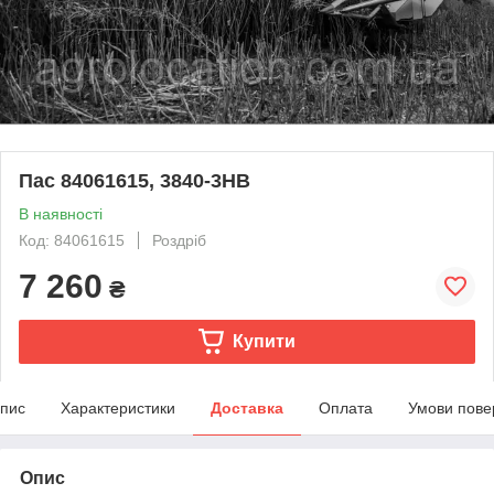
Пас 84061615, 3840-3HB
В наявності
Код: 84061615
Роздріб
7 260
₴
Купити
пис
Характеристики
Доставка
Оплата
Умови пове
Опис