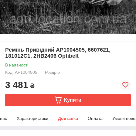
Ремінь Привідний AP1004505, 6607621,
181012C1, 2HB2406 Optibelt
В наявності
Код: AP1004505
Роздріб
3 481
₴
Купити
пис
Характеристики
Доставка
Оплата
Умови пове