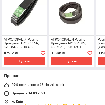
АГРОЛОКАЦІЯ Ремінь
АГРОЛОКАЦІЯ Ремінь
Ремі
Привідний AP1003356,
Привідний AP1004505,
(з в
87628477, 2HB3730,
6607621, 181012C1,
(Cas
86627796, 6448890,
2HB2406 Optibelt
4 512
3 366
3 6
₴
₴
0617001 Optibelt
(унікальний ID:
(унікальний ID:
AP1004505)
Купити
Купити
Про нас
97% позитивних з 36 відгуків за рік
Працює з 14.09.2021
м. Київ