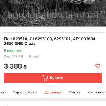
Пас 629510, CL6295100, 6295101, AP1003634,
2600 3HB Claas
В наявності
Код: 629510
Роздріб
3 388
₴
Купити
пис
Характеристики
Доставка
Оплата
Умови пове