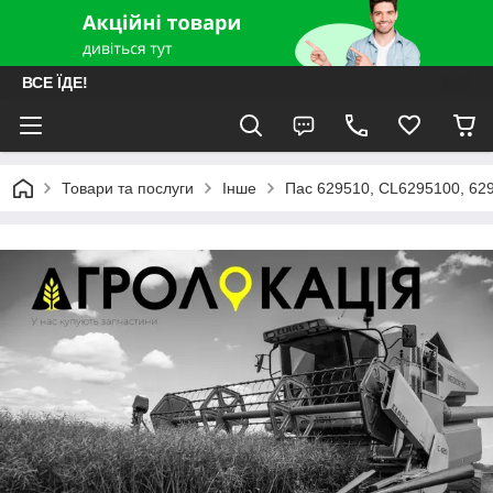
ВСЕ ЇДЕ!
Товари та послуги
Інше
Пас 629510, CL6295100, 62