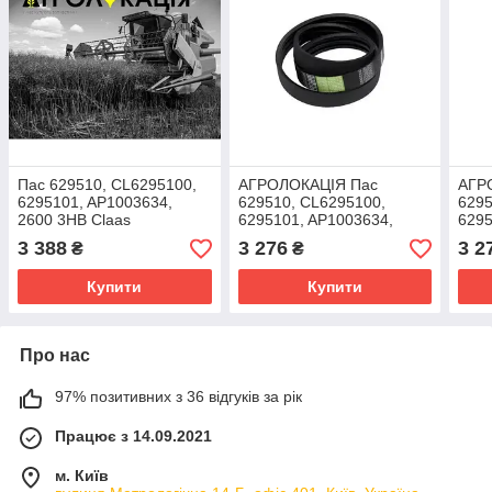
Пас 629510, CL6295100,
АГРОЛОКАЦІЯ Пас
АГР
6295101, AP1003634,
629510, CL6295100,
6295
2600 3HB Claas
6295101, AP1003634,
6295
2600 3HB Claas
2600
3 388
3 276
3 2
₴
₴
(унікальний ID: 629510)
(уні
Купити
Купити
Про нас
97% позитивних з 36 відгуків за рік
Працює з 14.09.2021
м. Київ