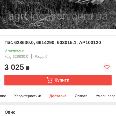
Пас 628630.0, 6614290, 603015.1, AP100120
В наявності
Код: 628630.0
Роздріб
3 025
₴
Купити
пис
Характеристики
Доставка
Оплата
Умови пове
Опис