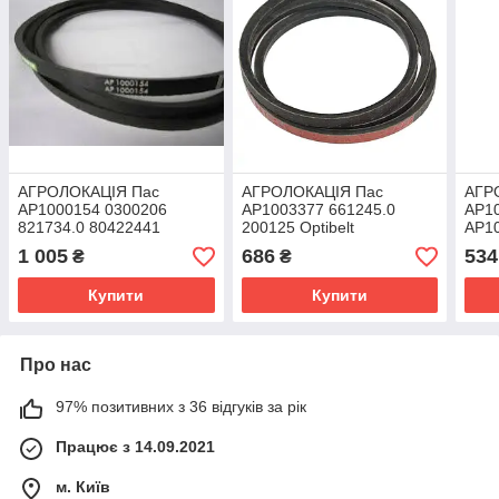
АГРОЛОКАЦІЯ Пас
АГРОЛОКАЦІЯ Пас
АГР
AP1000154 0300206
AP1003377 661245.0
AP10
821734.0 80422441
200125 Optibelt
АP10
340433185 Optibelt
(унікальний ID:
0006
1 005
686
534
₴
₴
(унікальний ID:
AP1003377)
(уні
AP1000154)
AP1
Купити
Купити
Про нас
97% позитивних з 36 відгуків за рік
Працює з 14.09.2021
м. Київ