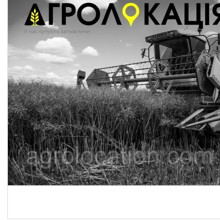
CNH
Gaspardo
Geringoff
Great Plains
John Deere
Kinze
Kuhn
Kverneland
FPV
АКЦІЯ -40%
Ланцюги
Пальці для жаток
Запчастини для кондиціонерів
Запчастини для жаток
Ножі
Сайлентблоки