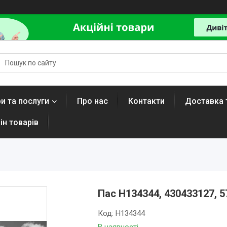
и та послуги
Про нас
Контакти
Доставка 
ін товарів
Пас H134344, 430433127, 5
Код:
H134344