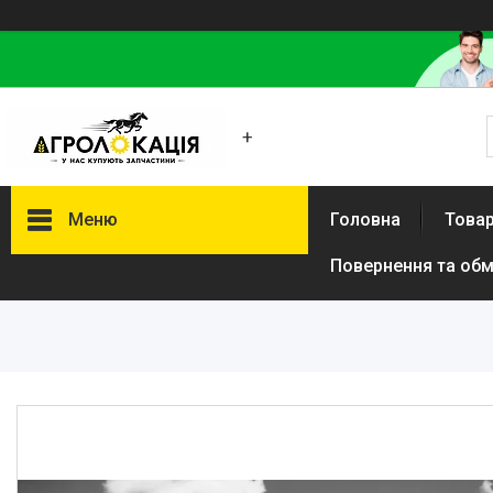
+
Меню
Головна
Товар
Повернення та обм
Каталог
Lemken
Інше
АКЦІЙНІ ТОВАРИ
New Holland
VADERSTAD
Case
Claas