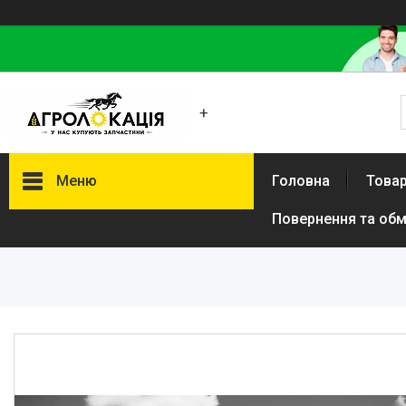
+
Меню
Головна
Товар
Повернення та обм
Каталог
Lemken
Інше
АКЦІЙНІ ТОВАРИ
New Holland
VADERSTAD
Case
Claas