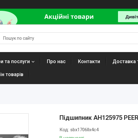
и та послуги
Про нас
Контакти
Доставка 
ін товарів
Підшипник AH125975 PEE
Код:
sbx1706llx4c4