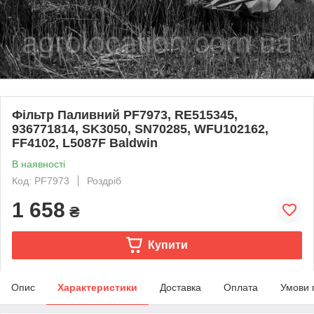
Фільтр Паливний PF7973, RE515345,
936771814, SK3050, SN70285, WFU102162,
FF4102, L5087F Baldwin
В наявності
Код: PF7973
Роздріб
1 658
₴
Купити
Опис
Характеристики
Доставка
Оплата
Умови 