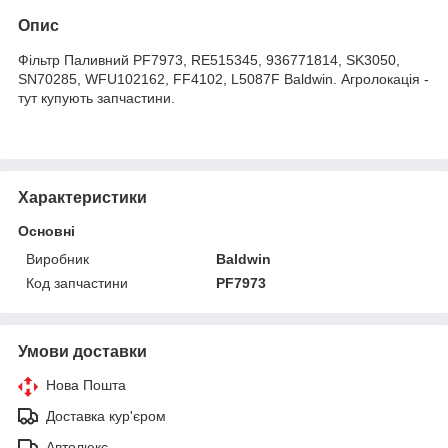
Опис
Фільтр Паливний PF7973, RE515345, 936771814, SK3050,
SN70285, WFU102162, FF4102, L5087F Baldwin. Агролокація -
тут купують запчастини.
Характеристики
Основні
Виробник
Baldwin
Код запчастини
PF7973
Умови доставки
Нова Пошта
Доставка кур'єром
Автолюкс