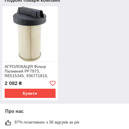
Подібні товари компанії
АГРОЛОКАЦІЯ Фільтр
Паливний PF7973,
RE515345, 936771814,
SK3050, SN70285,
2 082
₴
WFU102162, FF4102,
L5087F Baldwin
Купити
Про нас
97% позитивних з 36 відгуків за рік