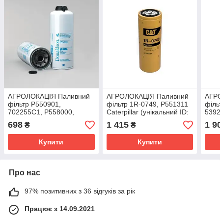
АГРОЛОКАЦІЯ Паливний
АГРОЛОКАЦІЯ Паливний
АГР
фільтр P550901,
фільтр 1R-0749, P551311
філь
702255C1, P558000,
Caterpillar (унікальний ID:
539
P551000, 90-3941T1,
1R-0749, P551311)
CH1R
698
1 415
1 9
₴
₴
A184776, FS1212,
(уні
RE42050, 86991015
Купити
Купити
Про нас
97% позитивних з 36 відгуків за рік
Працює з 14.09.2021