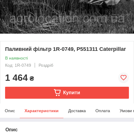
Паливний фільтр 1R-0749, P551311 Caterpillar
В наявності
Код: 1R-0749
Роздріб
1 464
₴
Купити
Опис
Характеристики
Доставка
Оплата
Умови 
Опис