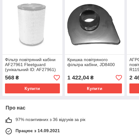
Фільтр повітряний кабіни
Кришка повітряного
АГР
AF27961 Fleetguard
фільтра кабіни, JD8400
пові
(унікальний ID: AF27961)
R11
4224
568
1 422,04
2 4
₴
₴
(уні
Купити
Купити
Про нас
97% позитивних з 36 відгуків за рік
Працює з 14.09.2021