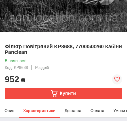
Фільтр Повітряний KP8688, 7700043260 Кабіни
Panclean
В наявності
Код: KP8688
Роздріб
952
₴
Купити
Опис
Характеристики
Доставка
Оплата
Умови 