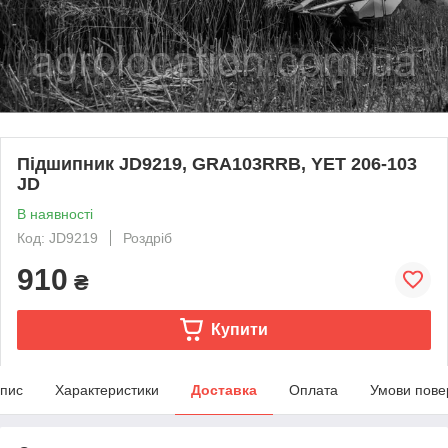
Підшипник JD9219, GRA103RRB, YET 206-103
JD
В наявності
Код: JD9219
Роздріб
910
₴
Купити
пис
Характеристики
Доставка
Оплата
Умови пове