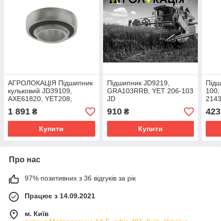
АГРОЛОКАЦІЯ Підшипник
Підшипник JD9219,
Підш
кульковий JD39109,
GRA103RRB, YET 206-103
100,
AXE61820, YET208,
JD
2143
560212 John Deere
GA56
1 891
910
423
₴
₴
(унікальний ID: JD39109)
Купити
Купити
Про нас
97% позитивних з 36 відгуків за рік
Працює з 14.09.2021
м. Київ