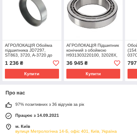
АГРОЛОКАЦІЯ Обойма
АГРОЛОКАЦІЯ Підшипник
Обой
підшипника JD7297,
конічний з обоймою
(154
ST863, 3720, A-3720 до
H931303220100, 32028X,
037C
John Deere (унікальний ID:
90-8098T1 AGCO Parts
T8.3
1 236
36 945
797
₴
₴
JD7297)
(унікальний ID:
Купити
Купити
Про нас
97% позитивних з 36 відгуків за рік
Працює з 14.09.2021
м. Київ
вулиця Метрологічна 14-Б, офіс 401, Київ, Україна