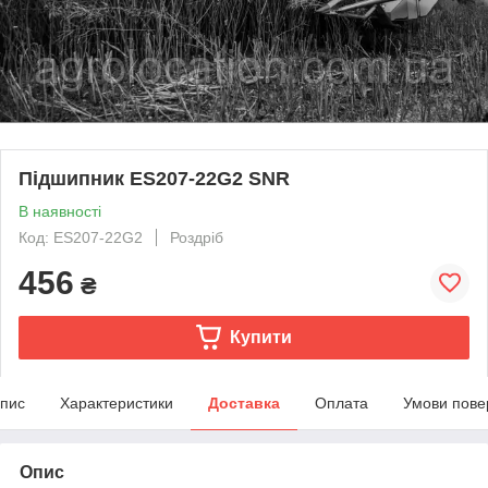
Підшипник ES207-22G2 SNR
В наявності
Код: ES207-22G2
Роздріб
456
₴
Купити
пис
Характеристики
Доставка
Оплата
Умови пове
Опис