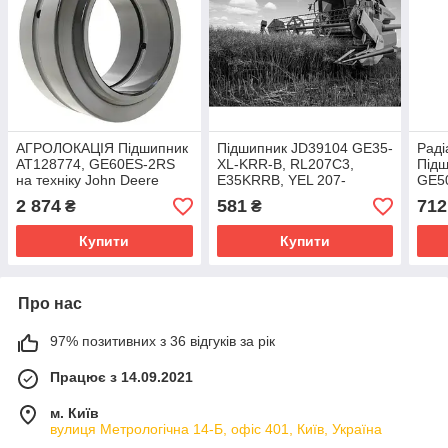
АГРОЛОКАЦІЯ Підшипник
Підшипник JD39104 GE35-
Рад
AT128774, GE60ES-2RS
XL-KRR-B, RL207C3,
Підш
на техніку John Deere
E35KRRB, YEL 207-
GE5
2854, 2904, 2704, 3204,
2DW/AG, JD,
2 874
581
712
₴
₴
400D, 6230, R6 R230
Claas,MF,Case
Купити
Купити
Про нас
97% позитивних з 36 відгуків за рік
Працює з 14.09.2021
м. Київ
вулиця Метрологічна 14-Б, офіс 401, Київ, Україна