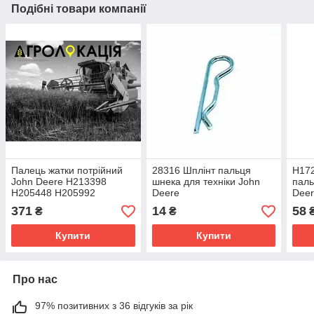
Подібні товари компанії
Палець жатки потрійний
28316 Шплінт пальця
H172
John Deere H213398
шнека для техніки John
паль
H205448 H205992
Deere
Dee
H229537
371
14
58
₴
₴
Купити
Купити
Про нас
97% позитивних з 36 відгуків за рік