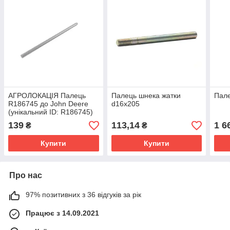
АГРОЛОКАЦІЯ Палець
Палець шнека жатки
Пал
R186745 до John Deere
d16х205
(унікальний ID: R186745)
139
113,14
1 6
₴
₴
Купити
Купити
Про нас
97% позитивних з 36 відгуків за рік
Працює з 14.09.2021