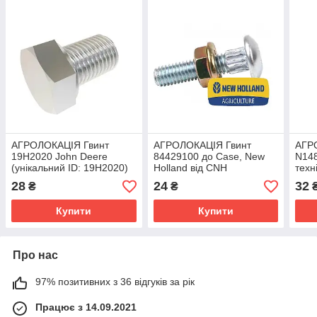
АГРОЛОКАЦІЯ Гвинт
АГРОЛОКАЦІЯ Гвинт
АГР
19H2020 John Deere
84429100 до Case, New
N148
(унікальний ID: 19H2020)
Holland від CNH
техн
(унікальний ID: 84429100)
(уні
28
24
32
₴
₴
Купити
Купити
Про нас
97% позитивних з 36 відгуків за рік
Працює з 14.09.2021