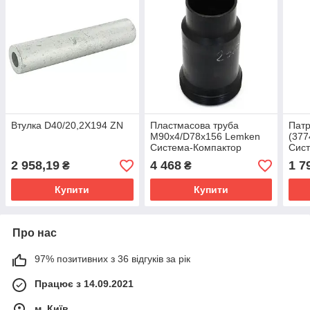
Втулка D40/20,2X194 ZN
Пластмасова труба
Патр
M90x4/D78x156 Lemken
(377
Система-Компактор
Сис
2 958,19
4 468
1 7
₴
₴
Купити
Купити
Про нас
97% позитивних з 36 відгуків за рік
Працює з 14.09.2021
м. Київ