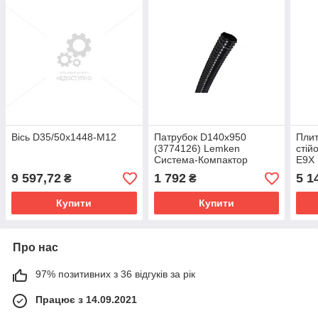
Вісь D35/50x1448-M12
Патрубок D140x950
Плит
(3774126) Lemken
стій
Система-Компактор
E9X 
402
9 597,72
1 792
5 1
₴
₴
Купити
Купити
Про нас
97% позитивних з 36 відгуків за рік
Працює з 14.09.2021