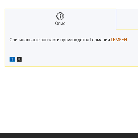
Транспортери
Сидіння
Генератори стартери
Опис
Проблискові маячки
Підшипники
Оригинальные запчасти производства Германия
LEMKEN
Турбіни
Радіатори
Дзеркала
Оптика
Запчастини для мостів
Паливні насоси
Фітинги
Запчастини для навіски
Фільтри
Датчики та соленоїди
Ремені
Муфти швидкороз'ємні