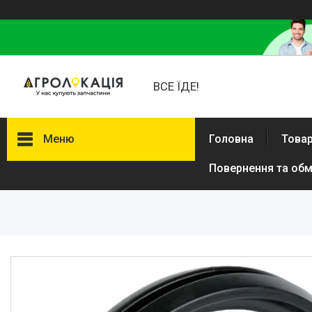
ВСЕ ЇДЕ!
Меню
Головна
Товар
Повернення та обм
Каталог
Lemken
Інше
АКЦІЙНІ ТОВАРИ
New Holland
VADERSTAD
Case
Claas