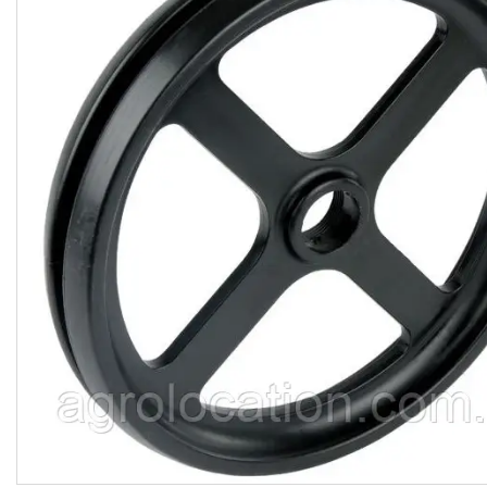
CNH
Gaspardo
Geringoff
Great Plains
John Deere
Kinze
Kuhn
Kverneland
FPV
АКЦІЯ -40%
Ланцюги
Пальці для жаток
Запчастини для кондиціонерів
Запчастини для жаток
Ножі
Сайлентблоки