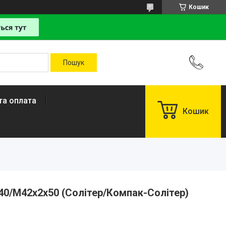
Кошик
та оплата
Кошик
40/M42x2x50 (Солітер/Компак-Солітер)