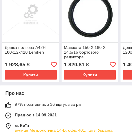
Дошка польова A42H
Манжета 150 X 180 X
Дошк
180x12x420 Lemken
14,5/16 бортового
120
редуктора
(87415728/247546A1/87313744/39
1 928,65
1 820,81
1 4
₴
₴
JD (GRANIT)
Купити
Купити
Про нас
97% позитивних з 36 відгуків за рік
Працює з 14.09.2021
м. Київ
вулиця Метрологічна 14-Б, офіс 401, Київ, Україна