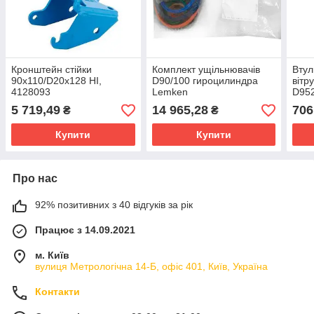
Кронштейн стійки
Комплект ущільнювачів
Втул
90x110/D20x128 HI,
D90/100 гироцилиндра
вітр
4128093
Lemken
D95
5 719,49
14 965,28
706
₴
₴
Купити
Купити
Про нас
92% позитивних з 40 відгуків за рік
Працює з 14.09.2021
м. Київ
вулиця Метрологічна 14-Б, офіс 401, Київ, Україна
Контакти