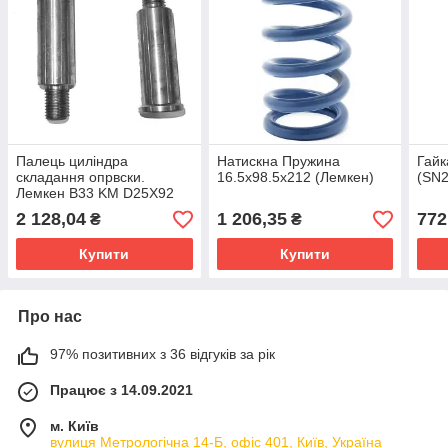
Палець циліндра
Натискна Пружина
Гайк
складання опрвски.
16.5x98.5x212 (Лемкен)
(SN2
Лемкен B33 KM D25X92
M16
2 128,04
1 206,35
772
₴
₴
Купити
Купити
Про нас
97% позитивних з 36 відгуків за рік
Працює з 14.09.2021
м. Київ
вулиця Метрологічна 14-Б, офіс 401, Київ, Україна