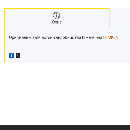
Транспортери
Сидіння
Генератори стартери
Опис
Проблискові маячки
Підшипники
Оригінальні запчастини виробництва Німеччина
LEMKEN
Турбіни
Радіатори
Дзеркала
Оптика
Запчастини для мостів
Паливні насоси
Фітинги
Запчастини для навіски
Фільтри
Датчики та соленоїди
Ремені
Муфти швидкороз'ємні