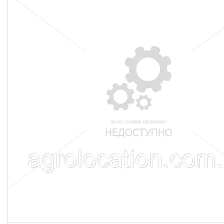
CNH
Gaspardo
Geringoff
Great Plains
John Deere
Kinze
Kuhn
Kverneland
FPV
АКЦІЯ -40%
Ланцюги
Пальці для жаток
Запчастини для кондиціонерів
Запчастини для жаток
Ножі
Сайлентблоки