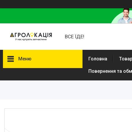
ВСЕ ЇДЕ!
Меню
Головна
Товар
Повернення та обм
Каталог
Lemken
Інше
АКЦІЙНІ ТОВАРИ
New Holland
VADERSTAD
Case
Claas