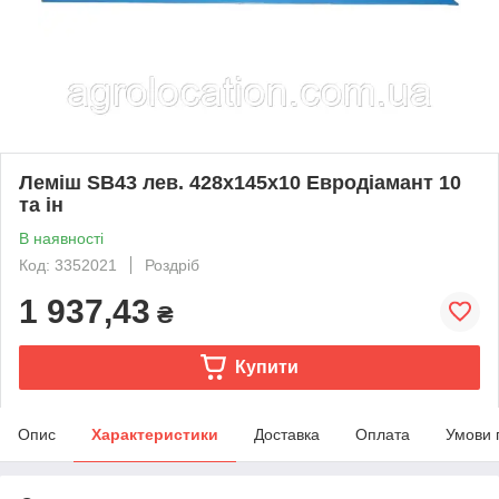
Леміш SB43 лев. 428x145x10 Евродіамант 10
та ін
В наявності
Код: 3352021
Роздріб
1 937,43
₴
Купити
Опис
Характеристики
Доставка
Оплата
Умови 