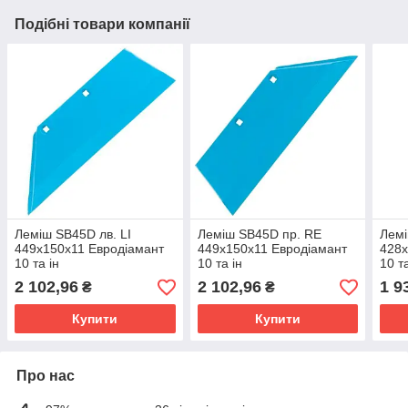
Подібні товари компанії
Леміш SB45D лв. LI
Леміш SB45D пр. RE
Лемі
449x150x11 Евродіамант
449x150x11 Евродіамант
428x
10 та ін
10 та ін
10 та
2 102,96
2 102,96
1 9
₴
₴
Купити
Купити
Про нас