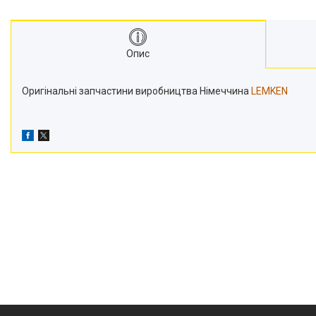
Транспортери
Сидіння
Генератори стартери
Опис
Проблискові маячки
Підшипники
Оригінальні запчастини виробництва Німеччина
LEMKEN
Турбіни
Радіатори
Дзеркала
Оптика
Запчастини для мостів
Паливні насоси
Фітинги
Запчастини для навіски
Фільтри
Датчики та соленоїди
Ремені
Муфти швидкороз'ємні