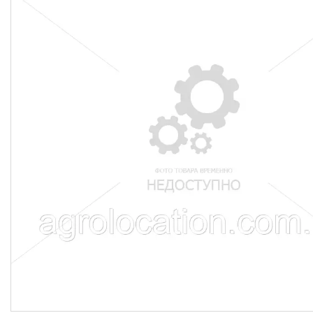
CNH
Gaspardo
Geringoff
Great Plains
John Deere
Kinze
Kuhn
Kverneland
FPV
АКЦІЯ -40%
Ланцюги
Пальці для жаток
Запчастини для кондиціонерів
Запчастини для жаток
Ножі
Сайлентблоки