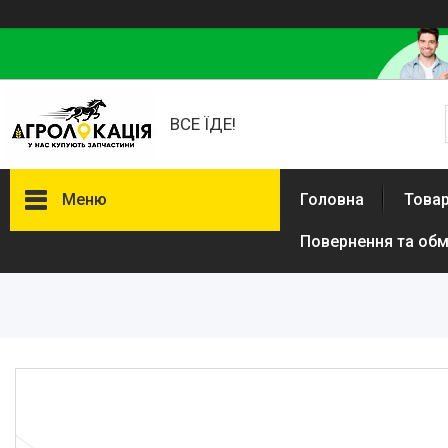
ВСЕ ЇДЕ!
Меню
Головна
Товар
Повернення та обм
Каталог
Lemken
Інше
АКЦІЙНІ ТОВАРИ
New Holland
VADERSTAD
Case
Claas