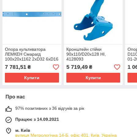
Опора культиватора
Кронштейн стійки
Опо
ЛЕМКЕН Смарагд
90x110/D20x128 HI,
D110
100x20x1162 2xD32 6xD16
4128093
01-2
4xD7 Акція
7 781,51
5 719,49
1 0
₴
₴
Купити
Купити
Про нас
97% позитивних з 36 відгуків за рік
Працює з 14.09.2021
м. Київ
вулиця Метрологічна 14-Б, офіс 401, Київ, Україна