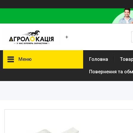
+
Меню
Головна
Товар
Повернення та обм
Каталог
Lemken
Інше
АКЦІЙНІ ТОВАРИ
New Holland
VADERSTAD
Case
Claas