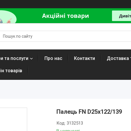
и та послуги
Про нас
Контакти
Доставка 
ін товарів
Палець FN D25x122/139
Код:
3132513