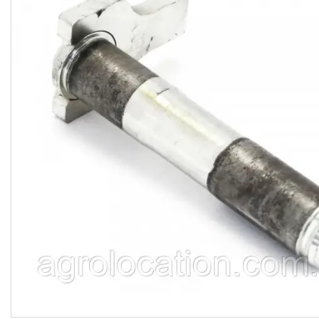
CNH
Gaspardo
Geringoff
Great Plains
John Deere
Kinze
Kuhn
Kverneland
FPV
АКЦІЯ -40%
Ланцюги
Пальці для жаток
Запчастини для кондиціонерів
Запчастини для жаток
Ножі
Сайлентблоки