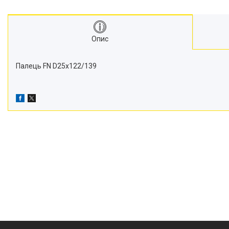
Транспортери
Сидіння
Генератори стартери
Опис
Проблискові маячки
Підшипники
Палець FN D25x122/139
Турбіни
Радіатори
Дзеркала
Оптика
Запчастини для мостів
Паливні насоси
Фітинги
Запчастини для навіски
Фільтри
Датчики та соленоїди
Ремені
Муфти швидкороз'ємні