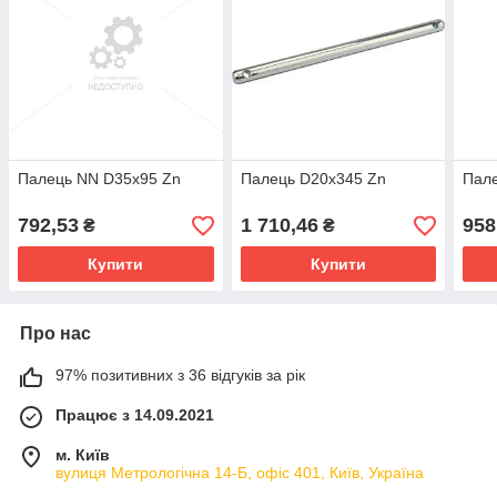
Палець NN D35x95 Zn
Палець D20x345 Zn
Пале
792,53
1 710,46
958
₴
₴
Купити
Купити
Про нас
97% позитивних з 36 відгуків за рік
Працює з 14.09.2021
м. Київ
вулиця Метрологічна 14-Б, офіс 401, Київ, Україна