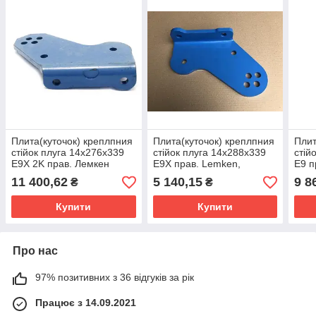
Плита(куточок) креплпния
Плита(куточок) креплпния
Плит
стійок плуга 14x276x339
стійок плуга 14x288x339
стій
E9X 2K прав. Лемкен
E9X прав. Lemken,
E9 п
4022584
11 400,62
5 140,15
9 8
₴
₴
Купити
Купити
Про нас
97% позитивних з 36 відгуків за рік
Працює з 14.09.2021