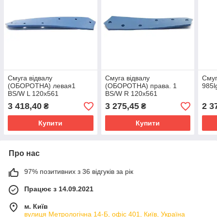
Смуга відвалу
Смуга відвалу
Смуг
(ОБОРОТНА) левая1
(ОБОРОТНА) права. 1
985l
BS/W L 120x561
BS/W R 120x561
3 418,40
3 275,45
2 3
₴
₴
Купити
Купити
Про нас
97% позитивних з 36 відгуків за рік
Працює з 14.09.2021
м. Київ
вулиця Метрологічна 14-Б, офіс 401, Київ, Україна