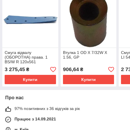
Смуга відвалу
Втулка 1 OD X 7/32W X
Смуг
(ОБОРОТНА) права. 1
1.56, GP
LI 
BS/W R 120x561
3 275,45
906,64
2 7
₴
₴
Купити
Купити
Про нас
97% позитивних з 36 відгуків за рік
Працює з 14.09.2021
м. Київ