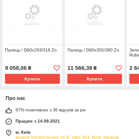
Палець / D60x293/318 Zn
Палець / D60x355/380 Zn
Зати
Rubi
9 058,06
11 566,39
2 6
₴
₴
Купити
Купити
Про нас
97% позитивних з 36 відгуків за рік
Працює з 14.09.2021
м. Київ
вулиця Метрологічна 14-Б, офіс 401, Київ, Україна