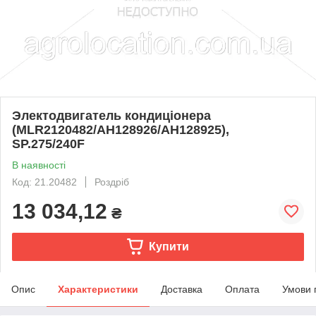
Электодвигатель кондиціонера
(MLR2120482/AH128926/AH128925),
SP.275/240F
В наявності
Код: 21.20482
Роздріб
13 034,12
₴
Купити
Опис
Характеристики
Доставка
Оплата
Умови 