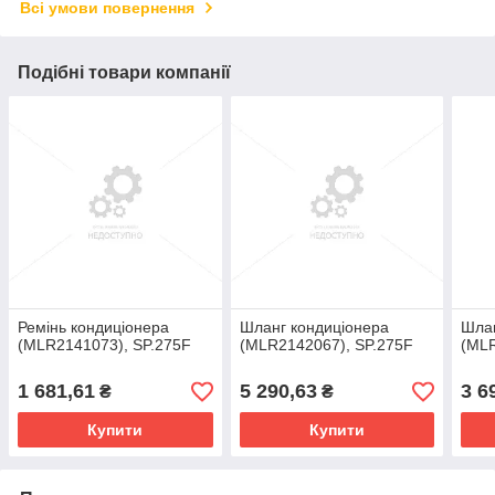
Всі умови повернення
Подібні товари компанії
Ремінь кондиціонера
Шланг кондиціонера
Шлан
(MLR2141073), SP.275F
(MLR2142067), SP.275F
(MLR
1 681,61
5 290,63
3 6
₴
₴
Купити
Купити