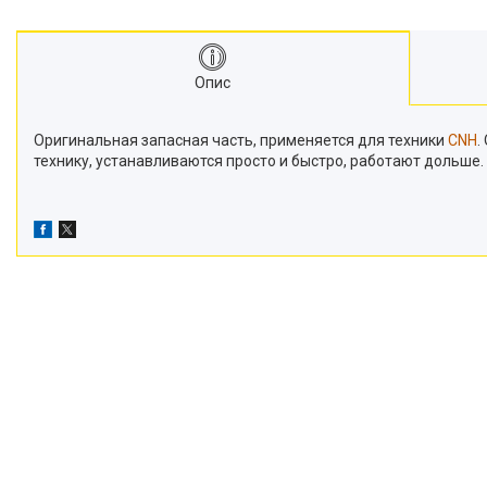
Транспортери
Сидіння
Генератори стартери
Опис
Проблискові маячки
Підшипники
Оригинальная запасная часть, применяется для техники
CNH
.
Турбіни
технику, устанавливаются просто и быстро, работают дольше
Радіатори
Дзеркала
Оптика
Запчастини для мостів
Паливні насоси
Фітинги
Запчастини для навіски
Фільтри
Датчики та соленоїди
Ремені
Муфти швидкороз'ємні