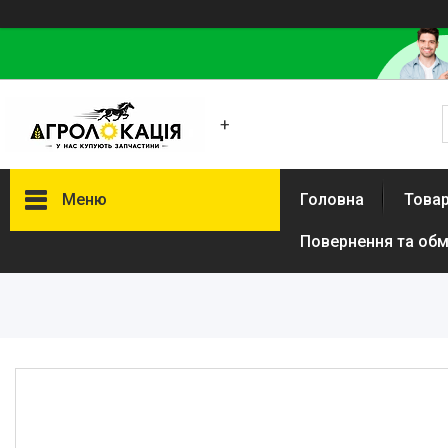
+
Меню
Головна
Товар
Повернення та обм
Каталог
Lemken
Інше
АКЦІЙНІ ТОВАРИ
New Holland
VADERSTAD
Case
Claas