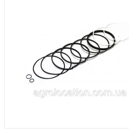
CNH
Gaspardo
Geringoff
Great Plains
John Deere
Kinze
Kuhn
Kverneland
FPV
АКЦІЯ -40%
Ланцюги
Пальці для жаток
Запчастини для кондиціонерів
Запчастини для жаток
Ножі
Сайлентблоки